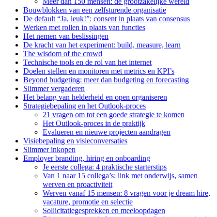
Meer dan 150 mensen: de grootzakelijke wereld
Bouwblokken van een zelfsturende organisatie
De default “Ja, leuk!”: consent in plaats van consensus
Werken met rollen in plaats van functies
Het nemen van beslissingen
De kracht van het experiment: build, measure, learn
The wisdom of the crowd
Technische tools en de rol van het internet
Doelen stellen en monitoren met metrics en KPI’s
Beyond budgeting: meer dan budgeting en forecasting
Slimmer vergaderen
Het belang van helderheid en open organiseren
Strategiebepaling en het Outlook-proces
21 vragen om tot een goede strategie te komen
Het Outlook-proces in de praktijk
Evalueren en nieuwe projecten aandragen
Visiebepaling en visieconversaties
Slimmer inkopen
Employer branding, hiring en onboarding
Je eerste collega: 4 praktische starterstips
Van 1 naar 15 collega’s: link met onderwijs, samen
werven en proactiviteit
Werven vanaf 15 mensen: 8 vragen voor je dream hire,
vacature, promotie en selectie
Sollicitatiegesprekken en meeloopdagen