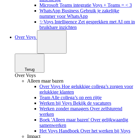
Microsoft Teams integratie
Voys + Teams = < 3
WhatsApp Business
Gebruik je zakelijke
nummer voor WhatsApp
✨Voys Intelligence
Zet gesprekken met AI om in
bruikbare inzichten
Over Voys
Terug
Over Voys
Alleen maar bazen
Over Voys
Hoe gelukkige collega’s zorgen voor
gelukkige klanten
Team
Alle collega’s op een rijtje
Werken bij Voys
Bekijk de vacatures
Werken zonder managers
Over zelfsturend
werken
Boek 'Alleen maar bazen'
Over gelijkwaardig
samenwerken
Het Voys Handboek
Over het werken bij Voys
Impact