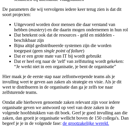
De parameters die wij vervolgens iedere keer terug zien is dat dit
soort projecten:
Uitgevoerd worden door mensen die daar verstand van
hebben (
mastery
) en die daarin mogen ondernemen in hun rol
Dat betekent ook dat de resources - geld en middelen -
beschikbaar zijn
Bijna altijd gedistribueerde systemen zijn die worden
toegepast (geen
single point of failure
)
Dat er een grote mate van IT bij wordt gebruikt
Dat er heel erg naar de 'zelf' van zelfsturing wordt gekeken:
“Je werkt niet in een organisatie, je bent de organisatie”
Hier maak je de eerste stap naar zelfontwerpende teams als je
invulling weet te geven aan zaken als strategie en visie. Als je dit
weet te distribueren in de organisatie dan ga je zelfs toe naar
zelfsturende teams.
Omdat alle hierboven genoemde zaken relevant zijn voor iedere
organisatie geven we antwoord op veel van deze zaken in de
volgende hoofdstukken van dit boek. Geef je goed invulling aan die
zaken, dan groeit je organisatie wellicht boven de 150 collega's. Dan
begeef je je in de volgende fase:
de grootzakelijke wereld.