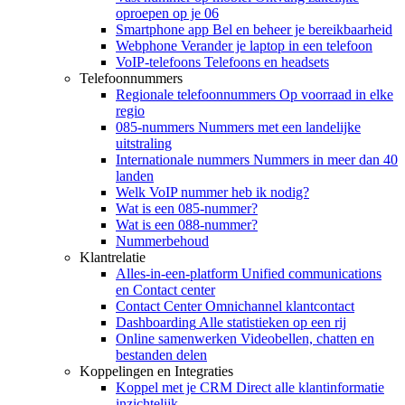
oproepen op je 06
Smartphone app
Bel en beheer je bereikbaarheid
Webphone
Verander je laptop in een telefoon
VoIP-telefoons
Telefoons en headsets
Telefoonnummers
Regionale telefoonnummers
Op voorraad in elke
regio
085-nummers
Nummers met een landelijke
uitstraling
Internationale nummers
Nummers in meer dan 40
landen
Welk VoIP nummer heb ik nodig?
Wat is een 085-nummer?
Wat is een 088-nummer?
Nummerbehoud
Klantrelatie
Alles-in-een-platform
Unified communications
en Contact center
Contact Center
Omnichannel klantcontact
Dashboarding
Alle statistieken op een rij
Online samenwerken
Videobellen, chatten en
bestanden delen
Koppelingen en Integraties
Koppel met je CRM
Direct alle klantinformatie
inzichtelijk