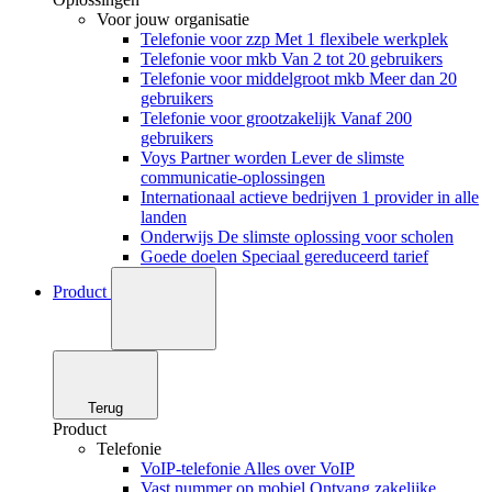
Voor jouw organisatie
Telefonie voor zzp
Met 1 flexibele werkplek
Telefonie voor mkb
Van 2 tot 20 gebruikers
Telefonie voor middelgroot mkb
Meer dan 20
gebruikers
Telefonie voor grootzakelijk
Vanaf 200
gebruikers
Voys Partner worden
Lever de slimste
communicatie-oplossingen
Internationaal actieve bedrijven
1 provider in alle
landen
Onderwijs
De slimste oplossing voor scholen
Goede doelen
Speciaal gereduceerd tarief
Product
Terug
Product
Telefonie
VoIP-telefonie
Alles over VoIP
Vast nummer op mobiel
Ontvang zakelijke