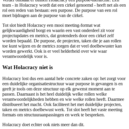
team - in Holacracy wordt dat een cirkel genoemd - heeft net als een
rol een reden van bestaan: een purpose. De purpose van een rol
moet bijdragen aan de purpose van de cirkel.
Tot slot biedt Holacracy een mooi meeting-format wat
gelijkwaardigheid borgt en waarin een vast onderdeel zit voor
projectupdates en metrics, dat grotendeels door een cirkel zelf
worden bepaald. De purpose, de projecten, taken die je aan rollen
toe kunt wijzen en de metrics zorgen dat er veel doelbewuster kan
worden gewerkt. Ook is er veel helderheid over wie waar
verantwoordelijk voor is.
Wat Holacracy niet is
Holacracy lost dus een aantal hele concrete zaken op: het zorgt voor
een duidelijke organisatiestructuur waar purpose in gevangen is en
geeft je tools om deze structuur op elk gewenst moment aan te
passen. Daarnaast is het heel duidelijk welke rollen welke
verantwoordelijkheden hebben en wie welke rollen heeft. Daarmee
distribueert het macht. Ook faciliteert het met duidelijke projecten,
taken en metrics doelbewust werk. Tot slot heeft het vaste meeting
formats om structuuraanpassingen en werk te bespreken.
Holacracy doet echter ook niets meer dan dit.